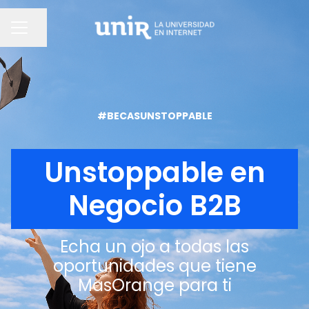
Compartir página
MENÚ DE EMPLEO
#BECASUNSTOPPABLE
Unstoppable en
Negocio B2B
Echa un ojo a todas las
oportunidades que tiene
MasOrange para ti