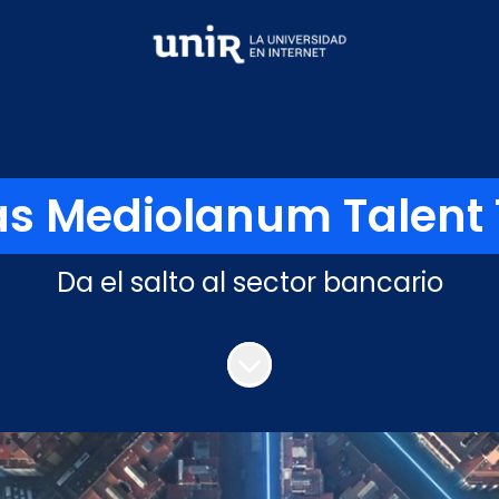
s Mediolanum Talent
Da el salto al sector bancario
Más contenido