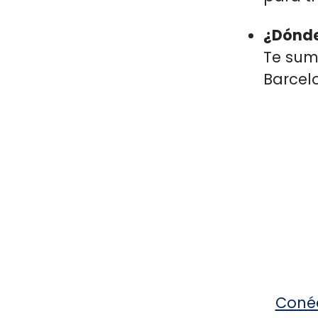
¿Dónde
Te sum
Barcel
Conéc