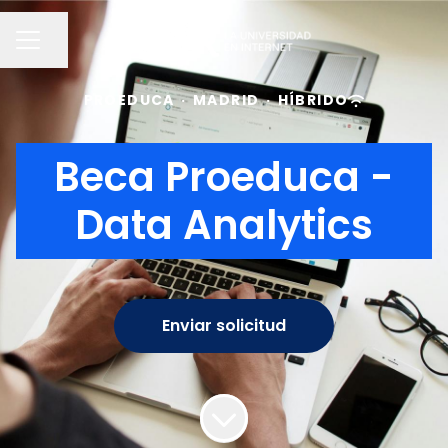
Compartir página
MENÚ DE EMPLEO
PROEDUCA
·
MADRID
·
HÍBRIDO
Beca Proeduca -
Data Analytics
Enviar solicitud