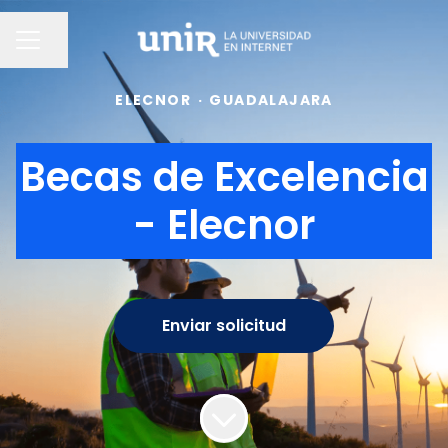
Compartir página
MENÚ DE EMPLEO
ELECNOR
·
GUADALAJARA
Becas de Excelencia
- Elecnor
Enviar solicitud