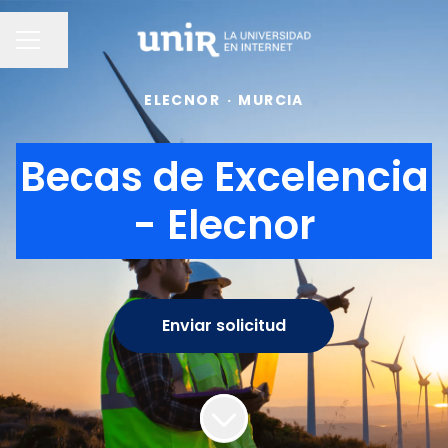
Compartir página
MENÚ DE EMPLEO
ELECNOR
·
MURCIA
Becas de Excelencia
- Elecnor
Enviar solicitud